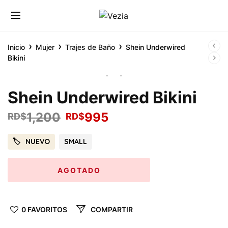
›
›
›
Inicio
Mujer
Trajes de Baño
Shein Underwired
Bikini
Shein Underwired Bikini
1,200
995
RD$
RD$
NUEVO
SMALL
AGOTADO
0 FAVORITOS
COMPARTIR