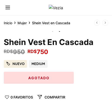
›
›
Inicio
Mujer
Shein Vest en Cascada
Shein Vest En Cascada
950
750
RD$
RD$
NUEVO
MEDIUM
AGOTADO
0 FAVORITOS
COMPARTIR