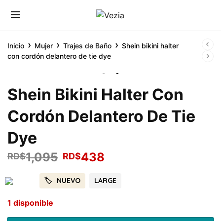
›
›
›
Inicio
Mujer
Trajes de Baño
Shein bikini halter
con cordón delantero de tie dye
Shein Bikini Halter Con
Cordón Delantero De Tie
Dye
1,095
438
RD$
RD$
-60%
NUEVO
LARGE
1 disponible