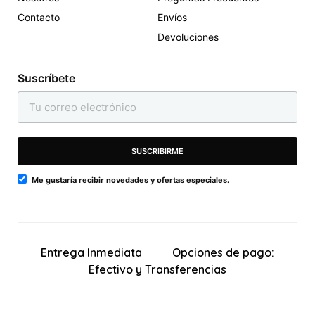
Shein Bikini Con Cordón
Una Pieza Con Escote En
Contacto
Envíos
Delantero Con Textura
V Y Pantalón Rojo
Devoluciones
1,050
420
1,395
1,095
RD$
RD$
RD$
RD$
Suscríbete
SUSCRIBIRME
Me gustaría recibir novedades y ofertas especiales.
Entrega Inmediata
Opciones de pago:
Efectivo y Transferencias