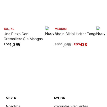
1XL, XL
MEDIUM
Una Pieza Con
Shein Bikini Halter Tanga
Cremallera Sin Mangas
1,395
1,095
438
RD$
RD$
RD$
VEZIA
AYUDA
Nosotros
Preguntas Frecuentes
LARGE
SMALL