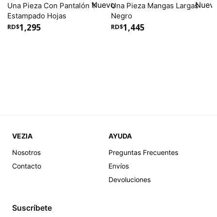
Una Pieza Con Pantalón Y
Una Pieza Mangas Largas
Estampado Hojas
Negro
1,295
1,445
RD$
RD$
VEZIA
AYUDA
Nosotros
Preguntas Frecuentes
LARGE
LARGE
Shein Bikini Halter Con
Shein Bikini De Un
Contacto
Envíos
Cordón Delantero De Tie
Hombro De Canalé De
Devoluciones
Dye
Tie Dye
1,095
438
1,095
438
RD$
RD$
RD$
RD$
Suscríbete