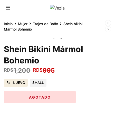
›
›
›
Inicio
Mujer
Trajes de Baño
Shein bikini
Mármol Bohemio
Shein Bikini Mármol
Bohemio
1,200
995
RD$
RD$
NUEVO
SMALL
AGOTADO