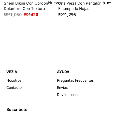
Shein Bikini Con Cordón
Una Pieza Con Pantalón Y
Delantero Con Textura
Estampado Hojas
1,050
420
1,295
RD$
RD$
RD$
VEZIA
AYUDA
Nosotros
Preguntas Frecuentes
SMALL, MEDIUM, LARGE, XL, 1XL
1XL, XL, LARGE
Una Pieza Con Pantalón Y
Una Pieza De Color En
Contacto
Envíos
Hojas
Contraste
Devoluciones
1,795
1,395
RD$
RD$
Suscríbete