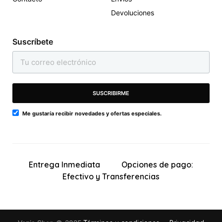
Shein Una Pieza De Color
Shein Bikini Halter Tanga
Devoluciones
Combinado Halter
1,145
458
1,095
438
RD$
RD$
RD$
RD$
Suscríbete
SUSCRIBIRME
Me gustaría recibir novedades y ofertas especiales.
Entrega Inmediata
Opciones de pago:
Efectivo y Transferencias