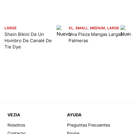
LARGE
XL, SMALL, MEDIUM, LARGE
Shein Bikini De Un
Una Pieza Mangas Largas
Hombro De Canalé De
Palmeras
Tie Dye
1,095
438
1,445
RD$
RD$
RD$
VEZIA
AYUDA
Nosotros
Preguntas Frecuentes
SMALL
MEDIUM
Contacto
Envíos