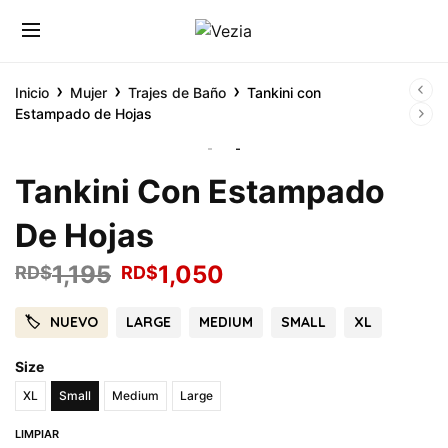
›
›
›
Inicio
Mujer
Trajes de Baño
Tankini con
Estampado de Hojas
Tankini Con Estampado
De Hojas
1,195
1,050
RD$
RD$
NUEVO
LARGE
MEDIUM
SMALL
XL
Size
XL
Small
Medium
Large
LIMPIAR