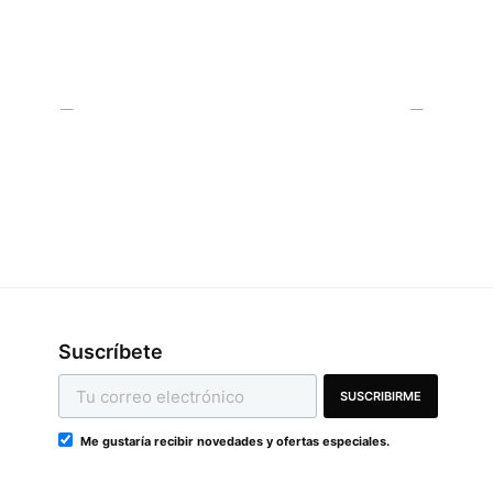
LARGE, XL
Una Pieza Con Estampado Floral
Rosado
1,445
RD$
Suscríbete
SUSCRIBIRME
Me gustaría recibir novedades y ofertas especiales.