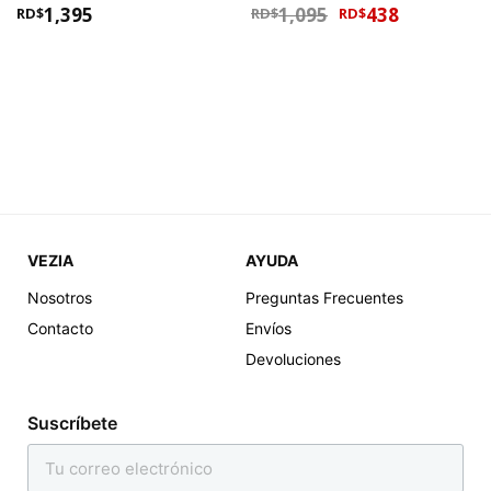
1,395
1,095
438
RD$
RD$
RD$
VEZIA
AYUDA
Nosotros
Preguntas Frecuentes
1XL, XL
LARGE
Una Pieza De Color En
Shein Bikini De Un
Contacto
Envíos
Contraste Blanco
Hombro De Canalé De
Devoluciones
Tie Dye
1,395
1,095
438
RD$
RD$
RD$
Suscríbete